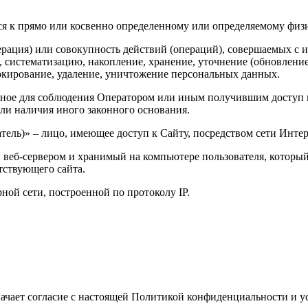
ся к прямо или косвенно определенному или определяемому физ
ерация) или совокупность действий (операций), совершаемых с 
, систематизацию, накопление, хранение, уточнение (обновление
локирование, удаление, уничтожение персональных данных.
льное для соблюдения Оператором или иным получившим доступ 
или наличия иного законного основания.
ватель)» – лицо, имеющее доступ к Сайту, посредством сети Инт
веб-сервером и хранимый на компьютере пользователя, который 
тствующего сайта.
рной сети, построенной по протоколу IP.
начает согласие с настоящей Политикой конфиденциальности и 